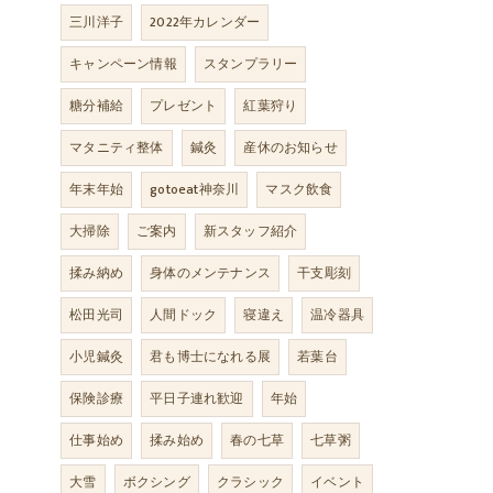
三川洋子
2022年カレンダー
キャンペーン情報
スタンプラリー
糖分補給
プレゼント
紅葉狩り
マタニティ整体
鍼灸
産休のお知らせ
年末年始
gotoeat神奈川
マスク飲食
大掃除
ご案内
新スタッフ紹介
揉み納め
身体のメンテナンス
干支彫刻
松田光司
人間ドック
寝違え
温冷器具
小児鍼灸
君も博士になれる展
若葉台
保険診療
平日子連れ歓迎
年始
仕事始め
揉み始め
春の七草
七草粥
大雪
ボクシング
クラシック
イベント