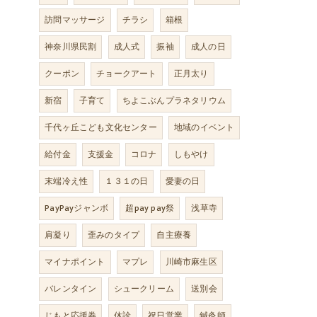
訪問マッサージ
チラシ
箱根
神奈川県民割
成人式
振袖
成人の日
クーポン
チョークアート
正月太り
新宿
子育て
ちよこぶんプラネタリウム
千代ヶ丘こども文化センター
地域のイベント
給付金
支援金
コロナ
しもやけ
末端冷え性
１３１の日
愛妻の日
PayPayジャンボ
超pay pay祭
浅草寺
肩凝り
歪みのタイプ
自主療養
マイナポイント
マプレ
川崎市麻生区
バレンタイン
シュークリーム
送別会
じもと応援券
休診
祝日営業
鍼灸師