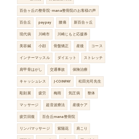
百合ヶ丘の整骨院･mana整骨院のお客様の声
百合丘
paypay
腰痛
新百合ヶ丘
現代病
川崎市
川崎じもと応援券
美容鍼
小顔
骨盤矯正
産後
コース
インナーマッスル
ダイエット
ストレッチ
肩甲骨はがし
交通事故
保険治療
キャッシュレス
J-COINPAY
松田光司先生
彫刻展
疲労
梅雨
気圧病
整体
マッサージ
超音波療法
産後ケア
疲労回復
百合丘mana整骨院
リンパマッサージ
紫陽花
肩こり