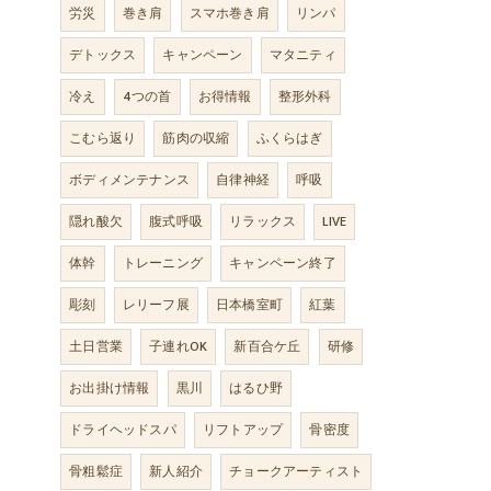
労災
巻き肩
スマホ巻き肩
リンパ
デトックス
キャンペーン
マタニティ
冷え
4つの首
お得情報
整形外科
こむら返り
筋肉の収縮
ふくらはぎ
ボディメンテナンス
自律神経
呼吸
隠れ酸欠
腹式呼吸
リラックス
LIVE
体幹
トレーニング
キャンペーン終了
彫刻
レリーフ展
日本橋室町
紅葉
土日営業
子連れOK
新百合ケ丘
研修
お出掛け情報
黒川
はるひ野
ドライヘッドスパ
リフトアップ
骨密度
骨粗鬆症
新人紹介
チョークアーティスト