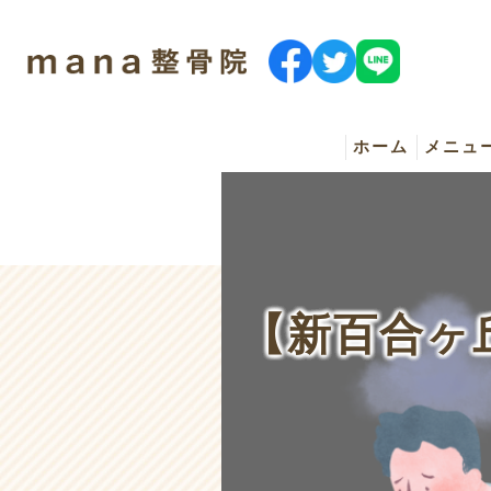
ホーム
メニュ
マッサ
オイル
【新百合ヶ
はり治
メディ
出張マ
アイト