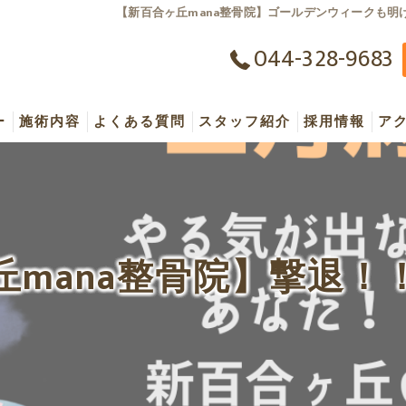
【新百合ヶ丘mana整骨院】ゴールデンウィークも明
044-328-9683
ー
施術内容
よくある質問
スタッフ紹介
採用情報
ア
ージ・骨盤矯正・背骨矯正
筋膜リリース メディセル
採用Q&A
トリートメント
産後の骨盤矯正の悩みについて
仕事風景
丘mana整骨院】撃退！
療
寝たまま楽ちんダイエット
一日の流れ
セル筋膜リリース・メディセル美容
マタニティケアの悩みについて
ッサージ
急性の病状の悩みについて
レーニング
骨折時の悩みについて