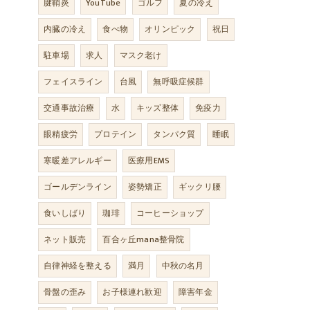
腱鞘炎
YouTube
ゴルフ
夏の冷え
内臓の冷え
食べ物
オリンピック
祝日
駐車場
求人
マスク老け
フェイスライン
台風
無呼吸症候群
交通事故治療
水
キッズ整体
免疫力
眼精疲労
プロテイン
タンパク質
睡眠
寒暖差アレルギー
医療用EMS
ゴールデンライン
姿勢矯正
ギックリ腰
食いしばり
珈琲
コーヒーショップ
ネット販売
百合ヶ丘mana整骨院
自律神経を整える
満月
中秋の名月
骨盤の歪み
お子様連れ歓迎
障害年金