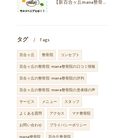
【新百合ヶ丘mana整骨院】隠れ栄養不足⁉️サルコペニアと負の連鎖とは🤔
タグ
Tags
百合ヶ丘
整骨院
コンセプト
百合ヶ丘の整骨院･mana整骨院の口コミ情報
百合ヶ丘の整骨院･mana整骨院の評判
百合ヶ丘の整骨院･mana整骨院の患者様の声
サービス
メニュー
スタッフ
よくある質問
アクセス
マナ整骨院
お問い合わせ
プライバシーポリシー
mana整骨院
百合丘整骨院